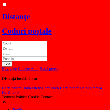
Distanțe
Coduri poștale
+via
Navigație
Camere Auto
Hartă perete
Distanță totală:
0 km
Hartă rutieră
Hartă satelit
Hartă teren
Hartă rutieră OSM
Vremea
Hartă relief
Termeni
Politica Cookie
Contact
ro
English