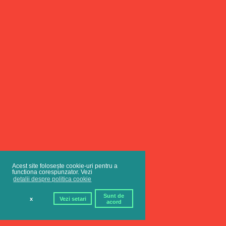
Acest site folosește cookie-uri pentru a
functiona corespunzator. Vezi
detalii despre politica cookie
Sunt de
x
Vezi setari
acord