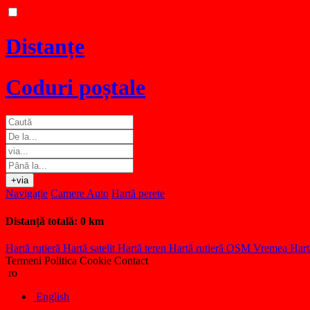
Distanțe
Coduri poștale
+via
Navigație
Camere Auto
Hartă perete
Distanță totală:
0 km
Hartă rutieră
Hartă satelit
Hartă teren
Hartă rutieră OSM
Vremea
Hart
Termeni
Politica Cookie
Contact
ro
English