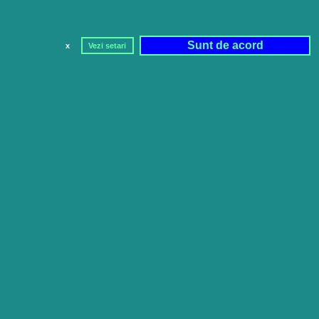
Sunt de acord
x
Vezi setari