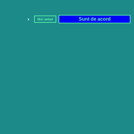
Sunt de acord
x
Vezi setari