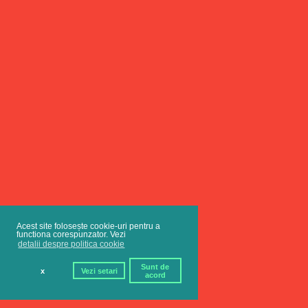
Acest site folosește cookie-uri pentru a
functiona corespunzator. Vezi
detalii despre politica cookie
Sunt de
x
Vezi setari
acord