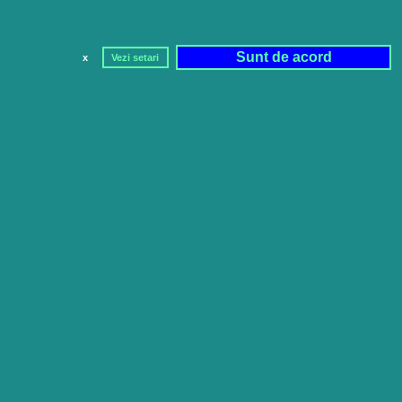
Sunt de acord
x
Vezi setari