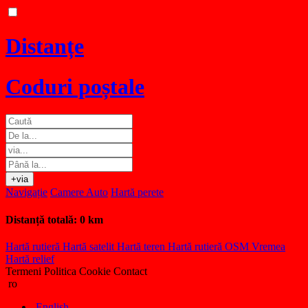
Distanțe
Coduri poștale
+via
Navigație
Camere Auto
Hartă perete
Distanță totală:
0 km
Hartă rutieră
Hartă satelit
Hartă teren
Hartă rutieră OSM
Vremea
Hartă relief
Termeni
Politica Cookie
Contact
ro
English