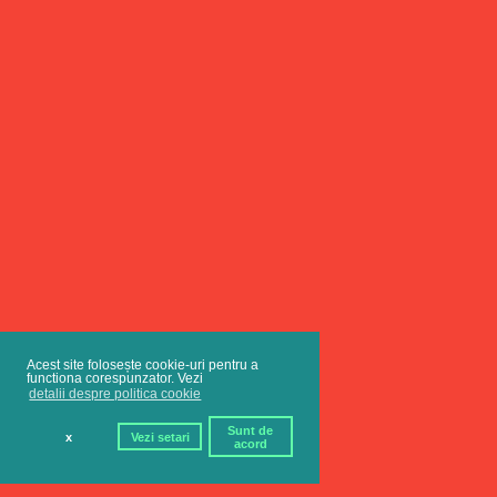
Acest site folosește cookie-uri pentru a
functiona corespunzator. Vezi
detalii despre politica cookie
Sunt de
x
Vezi setari
acord