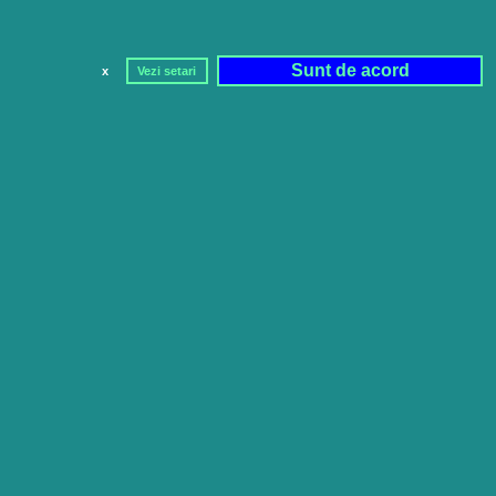
Sunt de acord
x
Vezi setari