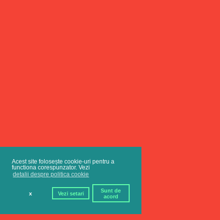
Acest site folosește cookie-uri pentru a
functiona corespunzator. Vezi
detalii despre politica cookie
Sunt de
x
Vezi setari
acord