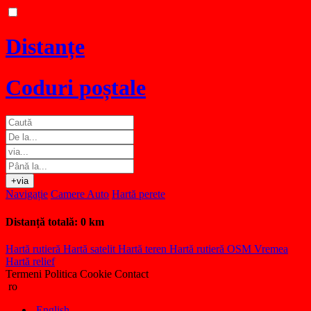
Distanțe
Coduri poștale
+via
Navigație
Camere Auto
Hartă perete
Distanță totală:
0 km
Hartă rutieră
Hartă satelit
Hartă teren
Hartă rutieră OSM
Vremea
Hartă relief
Termeni
Politica Cookie
Contact
ro
English