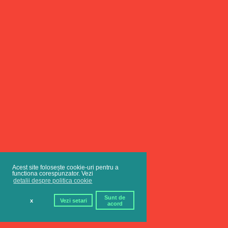
Acest site folosește cookie-uri pentru a
functiona corespunzator. Vezi
detalii despre politica cookie
Sunt de
x
Vezi setari
acord