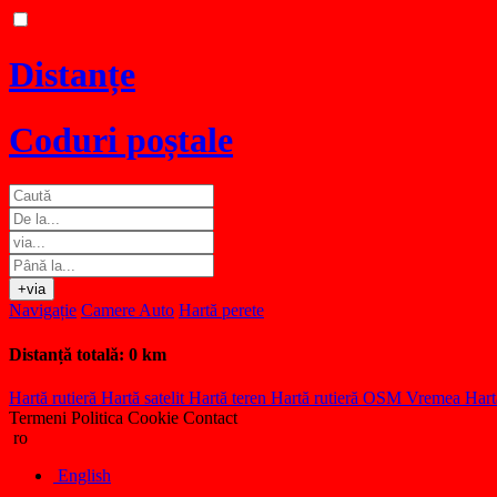
Distanțe
Coduri poștale
+via
Navigație
Camere Auto
Hartă perete
Distanță totală:
0 km
Hartă rutieră
Hartă satelit
Hartă teren
Hartă rutieră OSM
Vremea
Hart
Termeni
Politica Cookie
Contact
ro
English