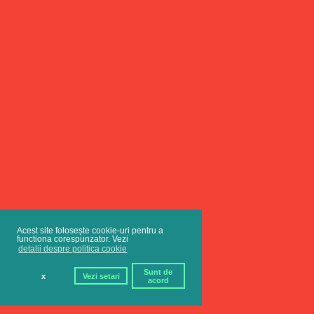
Acest site folosește cookie-uri pentru a
functiona corespunzator. Vezi
detalii despre politica cookie
Sunt de
x
Vezi setari
acord