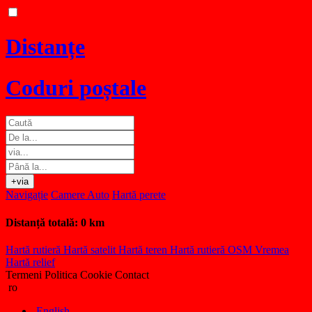
Distanțe
Coduri poștale
+via
Navigație
Camere Auto
Hartă perete
Distanță totală:
0 km
Hartă rutieră
Hartă satelit
Hartă teren
Hartă rutieră OSM
Vremea
Hartă relief
Termeni
Politica Cookie
Contact
ro
English