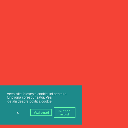
Acest site folosește cookie-uri pentru a
functiona corespunzator. Vezi
detalii despre politica cookie
Sunt de
x
Vezi setari
acord