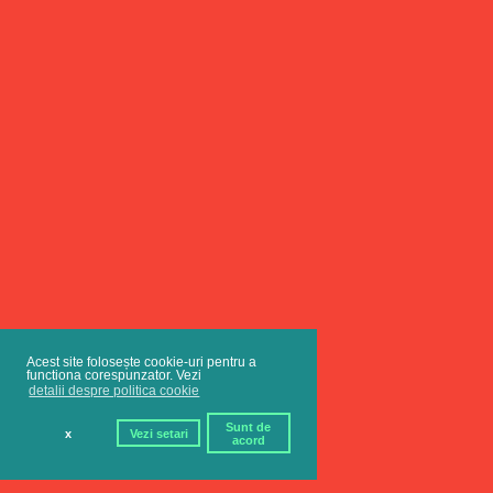
Acest site folosește cookie-uri pentru a
functiona corespunzator. Vezi
detalii despre politica cookie
Sunt de
x
Vezi setari
acord