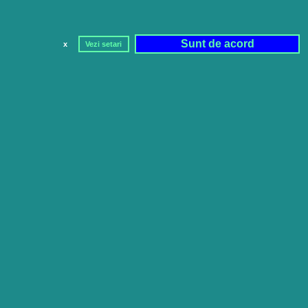
Sunt de acord
x
Vezi setari