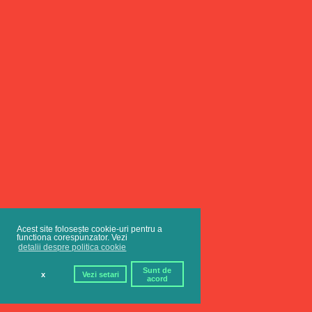
Acest site folosește cookie-uri pentru a
functiona corespunzator. Vezi
detalii despre politica cookie
Sunt de
x
Vezi setari
acord