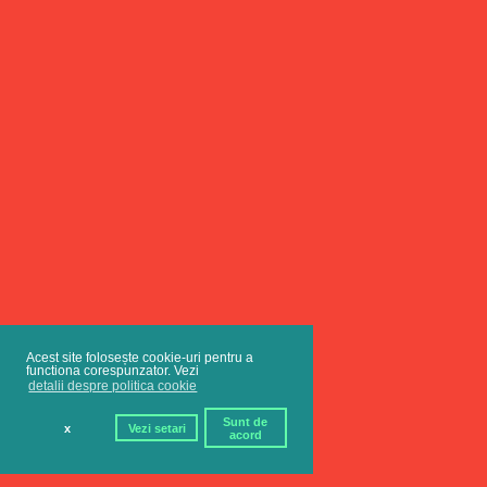
Acest site folosește cookie-uri pentru a
functiona corespunzator. Vezi
detalii despre politica cookie
Sunt de
x
Vezi setari
acord