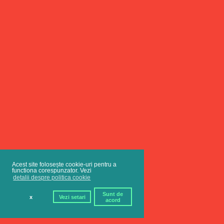
Acest site folosește cookie-uri pentru a
functiona corespunzator. Vezi
detalii despre politica cookie
Sunt de
x
Vezi setari
acord