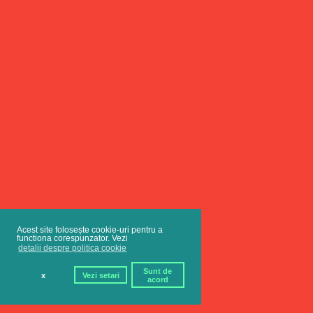
Acest site folosește cookie-uri pentru a
functiona corespunzator. Vezi
detalii despre politica cookie
Sunt de
x
Vezi setari
acord