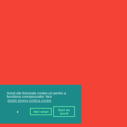
Acest site folosește cookie-uri pentru a
functiona corespunzator. Vezi
detalii despre politica cookie
Sunt de
x
Vezi setari
acord