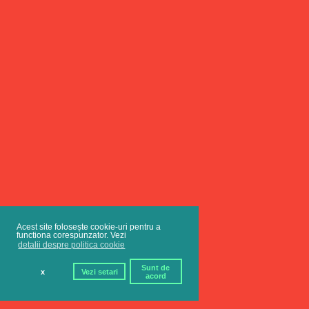
Acest site folosește cookie-uri pentru a
functiona corespunzator. Vezi
detalii despre politica cookie
Sunt de
x
Vezi setari
acord