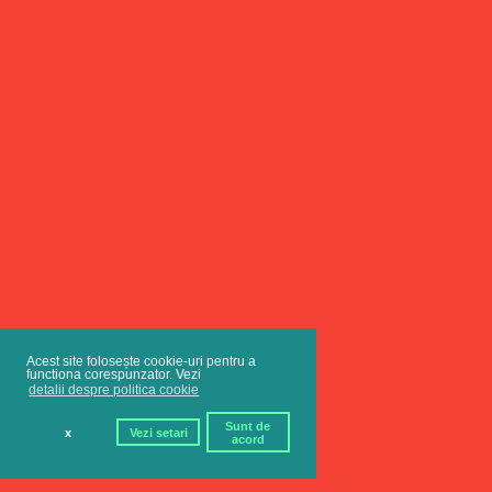
Acest site folosește cookie-uri pentru a
functiona corespunzator. Vezi
detalii despre politica cookie
Sunt de
x
Vezi setari
acord