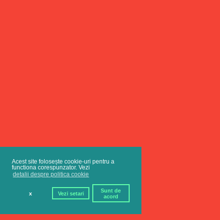
Acest site folosește cookie-uri pentru a
functiona corespunzator. Vezi
detalii despre politica cookie
Sunt de
x
Vezi setari
acord