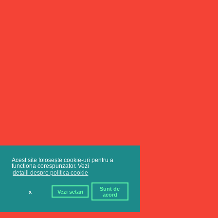
Acest site folosește cookie-uri pentru a
functiona corespunzator. Vezi
detalii despre politica cookie
Sunt de
x
Vezi setari
acord