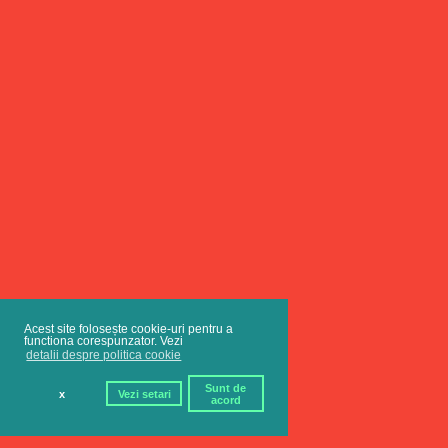
Acest site folosește cookie-uri pentru a
functiona corespunzator. Vezi
detalii despre politica cookie
Sunt de
x
Vezi setari
acord