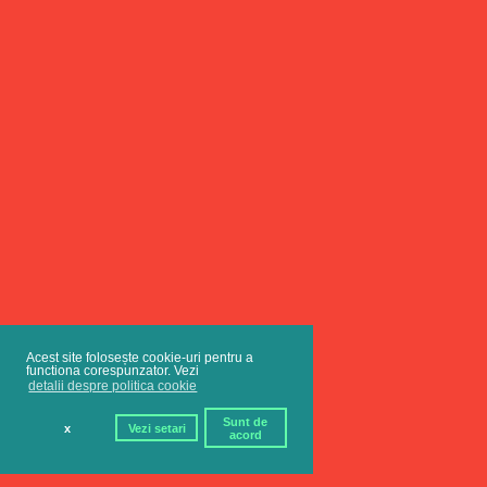
Acest site folosește cookie-uri pentru a
functiona corespunzator. Vezi
detalii despre politica cookie
Sunt de
x
Vezi setari
acord