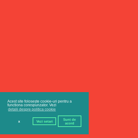
Acest site folosește cookie-uri pentru a
functiona corespunzator. Vezi
detalii despre politica cookie
Sunt de
x
Vezi setari
acord