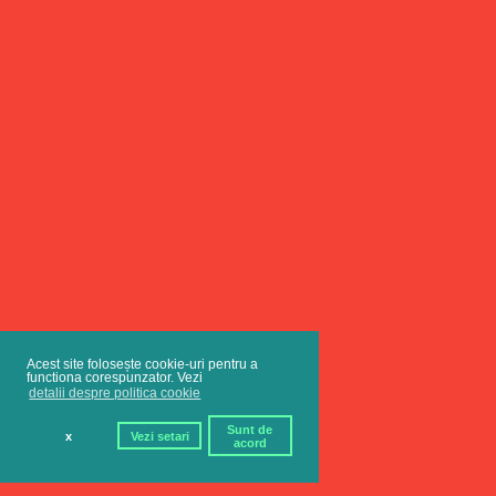
Acest site folosește cookie-uri pentru a
functiona corespunzator. Vezi
detalii despre politica cookie
Sunt de
x
Vezi setari
acord