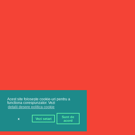
Acest site folosește cookie-uri pentru a
functiona corespunzator. Vezi
detalii despre politica cookie
Sunt de
x
Vezi setari
acord