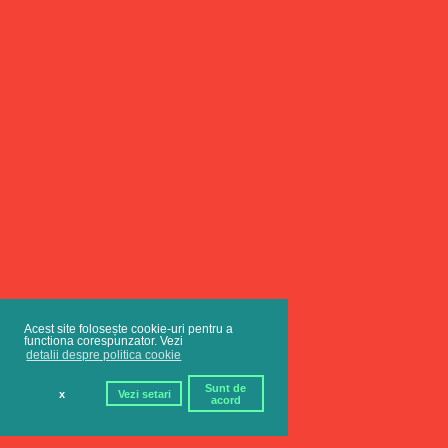
Acest site folosește cookie-uri pentru a
functiona corespunzator. Vezi
detalii despre politica cookie
Sunt de
x
Vezi setari
acord