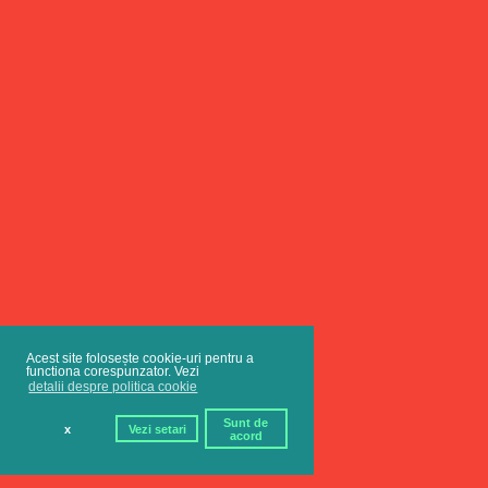
Acest site folosește cookie-uri pentru a
functiona corespunzator. Vezi
detalii despre politica cookie
Sunt de
x
Vezi setari
acord