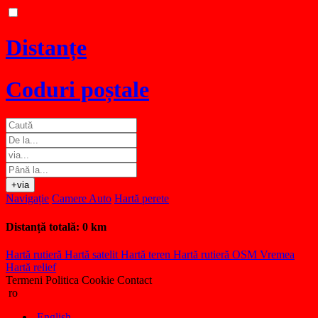
Distanțe
Coduri poștale
+via
Navigație
Camere Auto
Hartă perete
Distanță totală:
0 km
Hartă rutieră
Hartă satelit
Hartă teren
Hartă rutieră OSM
Vremea
Hartă relief
Termeni
Politica Cookie
Contact
ro
English