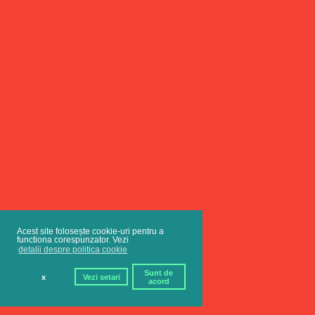
Acest site folosește cookie-uri pentru a
functiona corespunzator. Vezi
detalii despre politica cookie
Sunt de
x
Vezi setari
acord