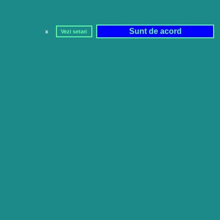
Sunt de acord
x
Vezi setari