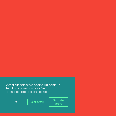
Acest site folosește cookie-uri pentru a
functiona corespunzator. Vezi
detalii despre politica cookie
Sunt de
x
Vezi setari
acord