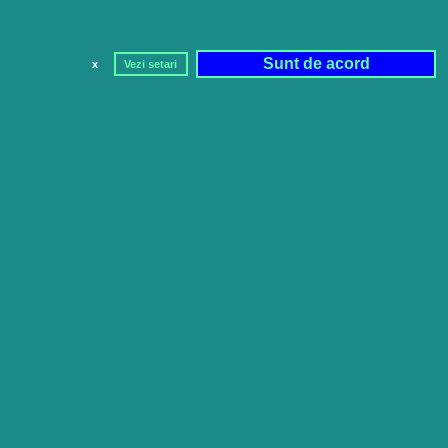
Sunt de acord
x
Vezi setari