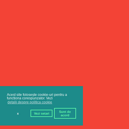
Acest site folosește cookie-uri pentru a
functiona corespunzator. Vezi
detalii despre politica cookie
Sunt de
x
Vezi setari
acord