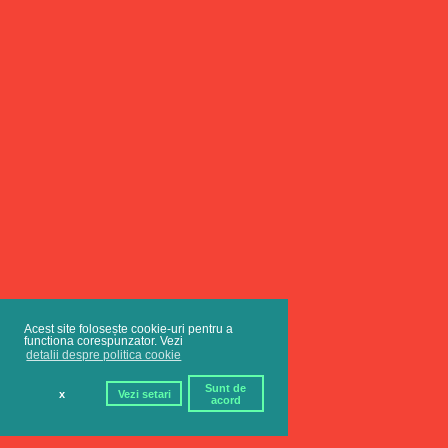
Acest site folosește cookie-uri pentru a
functiona corespunzator. Vezi
detalii despre politica cookie
Sunt de
x
Vezi setari
acord