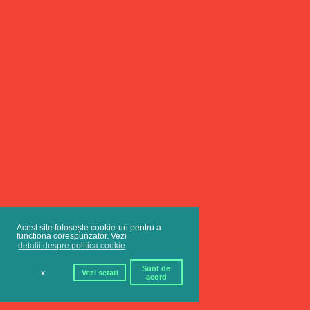
Acest site folosește cookie-uri pentru a
functiona corespunzator. Vezi
detalii despre politica cookie
Sunt de
x
Vezi setari
acord