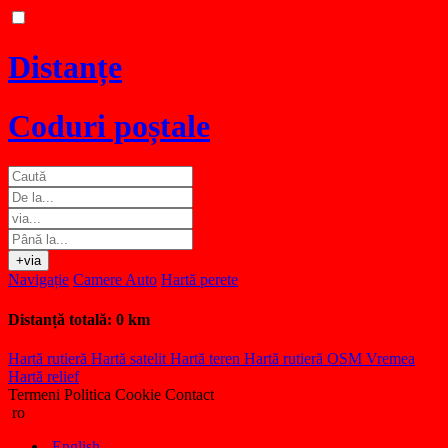
Distanțe
Coduri poștale
+via
Navigație
Camere Auto
Hartă perete
Distanță totală:
0 km
Hartă rutieră
Hartă satelit
Hartă teren
Hartă rutieră OSM
Vremea
Hartă relief
Termeni
Politica Cookie
Contact
ro
English