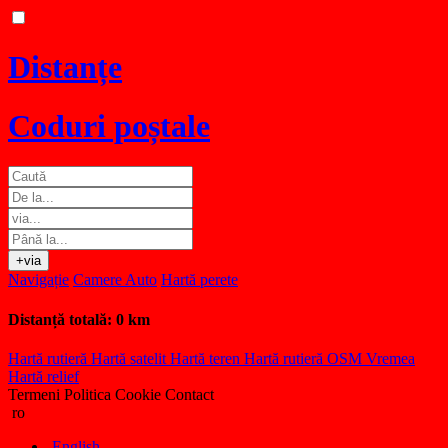
Distanțe
Coduri poștale
+via
Navigație
Camere Auto
Hartă perete
Distanță totală:
0 km
Hartă rutieră
Hartă satelit
Hartă teren
Hartă rutieră OSM
Vremea
Hartă relief
Termeni
Politica Cookie
Contact
ro
English