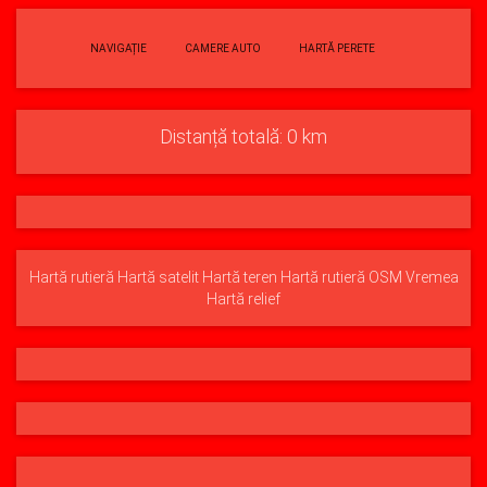
NAVIGAȚIE
CAMERE AUTO
HARTĂ PERETE
Distanță totală:
0 km
Hartă rutieră
Hartă satelit
Hartă teren
Hartă rutieră OSM
Vremea
Hartă relief