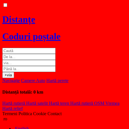
Distanțe
Coduri poștale
+via
Navigație
Camere Auto
Hartă perete
Distanță totală:
0 km
Hartă rutieră
Hartă satelit
Hartă teren
Hartă rutieră OSM
Vremea
Hartă relief
Termeni
Politica Cookie
Contact
ro
English