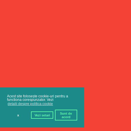
Acest site folosește cookie-uri pentru a
functiona corespunzator. Vezi
detalii despre politica cookie
Sunt de
x
Vezi setari
acord