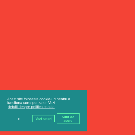
Acest site folosește cookie-uri pentru a
functiona corespunzator. Vezi
detalii despre politica cookie
Sunt de
x
Vezi setari
acord