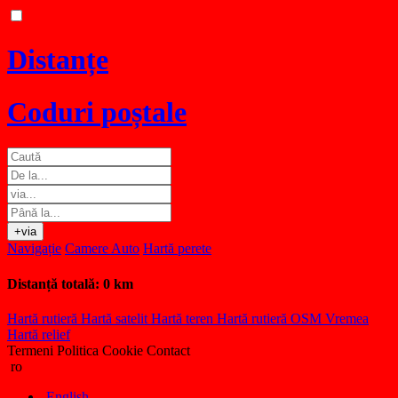
Distanțe
Coduri poștale
+via
Navigație
Camere Auto
Hartă perete
Distanță totală:
0 km
Hartă rutieră
Hartă satelit
Hartă teren
Hartă rutieră OSM
Vremea
Hartă relief
Termeni
Politica Cookie
Contact
ro
English